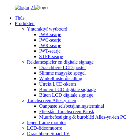
Thús
Produkten
Ynteraktyf wytboerd
IWB-searje
IWC-searje
IWR-searje
IWT-searje
STFP-searje
Reklamespieler en digitale signage
Draachbere LCD-poster
Slimme magyske spegel
Winkelfinsterútstalling
Útrekt LCD-skerm
Binnen LCD digitale signage
Bûten LCD digitale signage
Touchscreen Alles-yn-ien
Oanpaste selsbetsjinningsterminal
Flierstân Touchscreen Kiosk
Muurbefestiging & buroblêd Alles-yn-ien PC
Iepen frame monitor
LCD-fideomuorre
Draachbere Smart TV