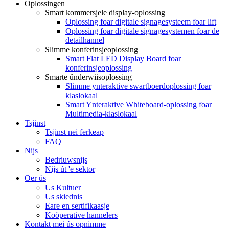
Oplossingen
Smart kommersjele display-oplossing
Oplossing foar digitale signagesysteem foar lift
Oplossing foar digitale signagesystemen foar de
detailhannel
Slimme konferinsjeoplossing
Smart Flat LED Display Board foar
konferinsjeoplossing
Smarte ûnderwiisoplossing
Slimme ynteraktive swartboerdoplossing foar
klaslokaal
Smart Ynteraktive Whiteboard-oplossing foar
Multimedia-klaslokaal
Tsjinst
Tsjinst nei ferkeap
FAQ
Nijs
Bedriuwsnijs
Nijs út 'e sektor
Oer ús
Us Kultuer
Us skiednis
Eare en sertifikaasje
Koöperative hannelers
Kontakt mei ús opnimme