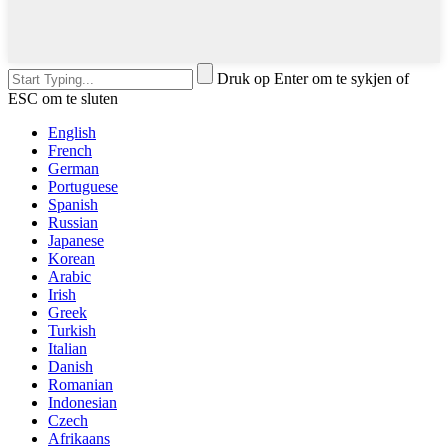
Druk op Enter om te sykjen of
ESC om te sluten
English
French
German
Portuguese
Spanish
Russian
Japanese
Korean
Arabic
Irish
Greek
Turkish
Italian
Danish
Romanian
Indonesian
Czech
Afrikaans