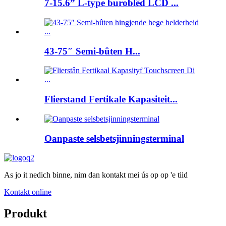
7-15.6” L-type buroblêd LCD ...
43-75″ Semi-bûten H...
Flierstand Fertikale Kapasiteit...
Oanpaste selsbetsjinningsterminal
As jo it nedich binne, nim dan kontakt mei ús op op 'e tiid
Kontakt online
Produkt