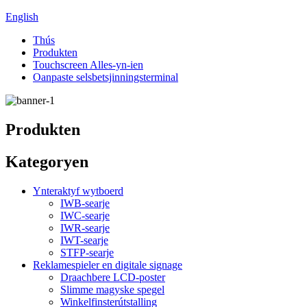
English
Thús
Produkten
Touchscreen Alles-yn-ien
Oanpaste selsbetsjinningsterminal
Produkten
Kategoryen
Ynteraktyf wytboerd
IWB-searje
IWC-searje
IWR-searje
IWT-searje
STFP-searje
Reklamespieler en digitale signage
Draachbere LCD-poster
Slimme magyske spegel
Winkelfinsterútstalling