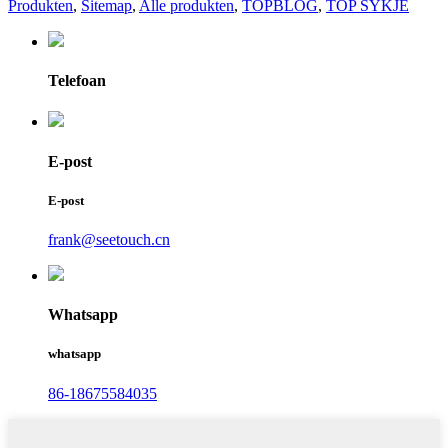
Produkten
,
Sitemap
,
Alle produkten
,
TOPBLOG
,
TOP SYKJE
Telefoan
E-post
E-post
frank@seetouch.cn
Whatsapp
whatsapp
86-18675584035