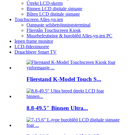
Útrekt LCD-skerm
Binnen LCD digitale signage
Bûten LCD digitale signage
Touchscreen Alles-yn-ien
Oanpaste selsbetsjinningsterminal
Flierstân Touchscreen Kiosk
Muurbefestiging & buroblêd Alles-yn-ien PC
Iepen frame monitor
LCD-fideomuorre
Draachbere Smart TV
Flierstand K-Model Touch S...
8.8-49.5″ Binnen Ultra...