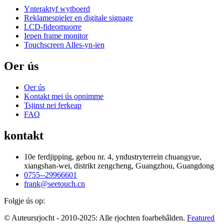
Ynteraktyf wytboerd
Reklamespieler en digitale signage
LCD-fideomuorre
Iepen frame monitor
Touchscreen Alles-yn-ien
Oer ús
Oer ús
Kontakt mei ús opnimme
Tsjinst nei ferkeap
FAQ
kontakt
10e ferdjipping, gebou nr. 4, yndustryterrein chuangyue,
xiangshan-wei, distrikt zengcheng, Guangzhou, Guangdong
0755--29966601
frank@seetouch.cn
Folgje ús op:
© Auteursrjocht - 2010-2025: Alle rjochten foarbehâlden.
Featured