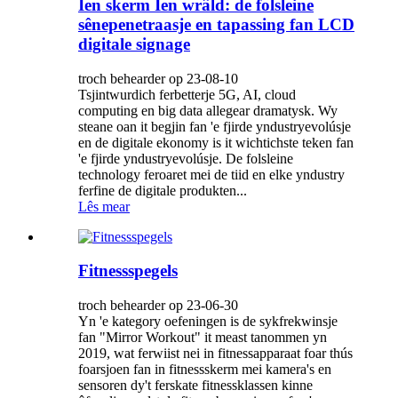
Ien skerm Ien wrâld: de folsleine
sênepenetraasje en tapassing fan LCD
digitale signage
troch behearder op 23-08-10
Tsjintwurdich ferbetterje 5G, AI, cloud
computing en big data allegear dramatysk. Wy
steane oan it begjin fan 'e fjirde yndustryevolúsje
en de digitale ekonomy is it wichtichste teken fan
'e fjirde yndustryevolúsje. De folsleine
technology feroaret mei de tiid en elke yndustry
ferfine de digitale produkten...
Lês mear
Fitnessspegels
troch behearder op 23-06-30
Yn 'e kategory oefeningen is de sykfrekwinsje
fan "Mirror Workout" it meast tanommen yn
2019, wat ferwiist nei in fitnessapparaat foar thús
foarsjoen fan in fitnessskerm mei kamera's en
sensoren dy't ferskate fitnessklassen kinne