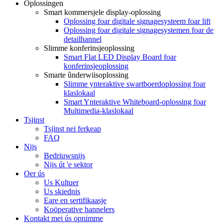
Oplossingen
Smart kommersjele display-oplossing
Oplossing foar digitale signagesysteem foar lift
Oplossing foar digitale signagesystemen foar de
detailhannel
Slimme konferinsjeoplossing
Smart Flat LED Display Board foar
konferinsjeoplossing
Smarte ûnderwiisoplossing
Slimme ynteraktive swartboerdoplossing foar
klaslokaal
Smart Ynteraktive Whiteboard-oplossing foar
Multimedia-klaslokaal
Tsjinst
Tsjinst nei ferkeap
FAQ
Nijs
Bedriuwsnijs
Nijs út 'e sektor
Oer ús
Us Kultuer
Us skiednis
Eare en sertifikaasje
Koöperative hannelers
Kontakt mei ús opnimme