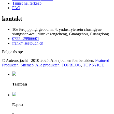
Tsjinst nei ferkeap
FAQ
kontakt
10e ferdjipping, gebou nr. 4, yndustryterrein chuangyue,
xiangshan-wei, distrikt zengcheng, Guangzhou, Guangdong
0755--29966601
frank@seetouch.cn
Folgje ús op:
© Auteursrjocht - 2010-2025: Alle rjochten foarbehâlden.
Featured
Produkten
,
Sitemap
,
Alle produkten
,
TOPBLOG
,
TOP SYKJE
Telefoan
E-post