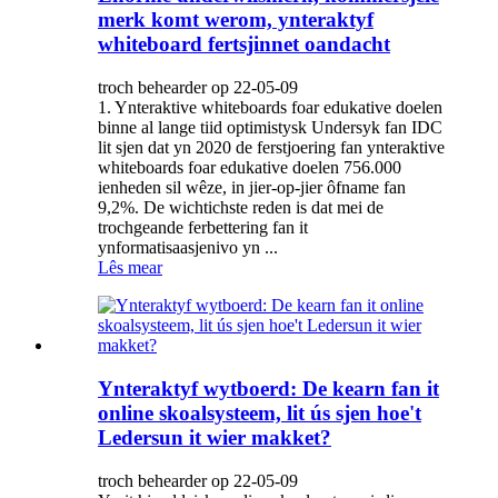
merk komt werom, ynteraktyf
whiteboard fertsjinnet oandacht
troch behearder op 22-05-09
1. Ynteraktive whiteboards foar edukative doelen
binne al lange tiid optimistysk Undersyk fan IDC
lit sjen dat yn 2020 de ferstjoering fan ynteraktive
whiteboards foar edukative doelen 756.000
ienheden sil wêze, in jier-op-jier ôfname fan
9,2%. De wichtichste reden is dat mei de
trochgeande ferbettering fan it
ynformatisaasjenivo yn ...
Lês mear
Ynteraktyf wytboerd: De kearn fan it
online skoalsysteem, lit ús sjen hoe't
Ledersun it wier makket?
troch behearder op 22-05-09