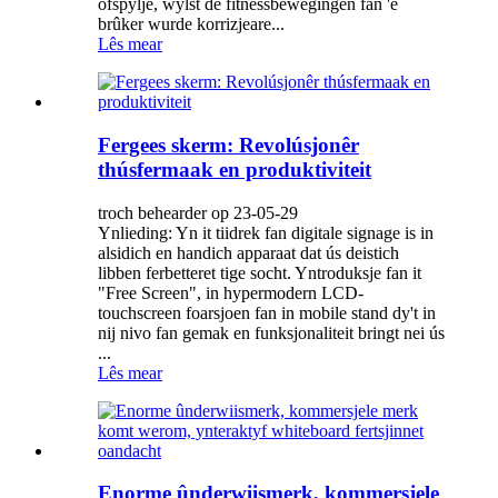
ôfspylje, wylst de fitnessbewegingen fan 'e
brûker wurde korrizjeare...
Lês mear
Fergees skerm: Revolúsjonêr
thúsfermaak en produktiviteit
troch behearder op 23-05-29
Ynlieding: Yn it tiidrek fan digitale signage is in
alsidich en handich apparaat dat ús deistich
libben ferbetteret tige socht. Yntroduksje fan it
"Free Screen", in hypermodern LCD-
touchscreen foarsjoen fan in mobile stand dy't in
nij nivo fan gemak en funksjonaliteit bringt nei ús
...
Lês mear
Enorme ûnderwiismerk, kommersjele