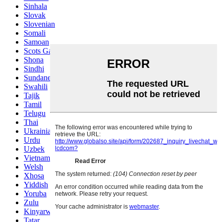
Sinhala
Slovak
Slovenian
Somali
Samoan
Scots Gaelic
Shona
Sindhi
Sundanese
Swahili
Tajik
Tamil
Telugu
Thai
Ukrainian
Urdu
Uzbek
Vietnamese
Welsh
Xhosa
Yiddish
Yoruba
Zulu
Kinyarwanda
Tatar