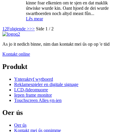
kinne foar elkenien om te sjen en dat maklik
útwiske wurde kin. Oant hjoed de dei wurde
swartboerden noch altyd meast fûn...
Lês mear
1
2
Folgjende >
>>
Side 1 / 2
As jo it nedich binne, nim dan kontakt mei ús op op 'e tiid
Kontakt online
Produkt
Ynteraktyf wytboerd
Reklamespieler en digitale signage
LCD-fideomuorre
Iepen frame monitor
Touchscreen Alles-yn-ien
Oer ús
Oer ús
Kontakt mei ús opnimme