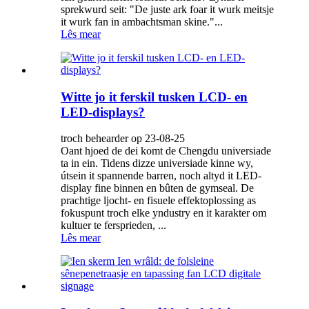
sprekwurd seit: "De juste ark foar it wurk meitsje
it wurk fan in ambachtsman skine."...
Lês mear
Witte jo it ferskil tusken LCD- en
LED-displays?
troch behearder op 23-08-25
Oant hjoed de dei komt de Chengdu universiade
ta in ein. Tidens dizze universiade kinne wy,
útsein it spannende barren, noch altyd it LED-
display fine binnen en bûten de gymseal. De
prachtige ljocht- en fisuele effektoplossing as
fokuspunt troch elke yndustry en it karakter om
kultuer te fersprieden, ...
Lês mear