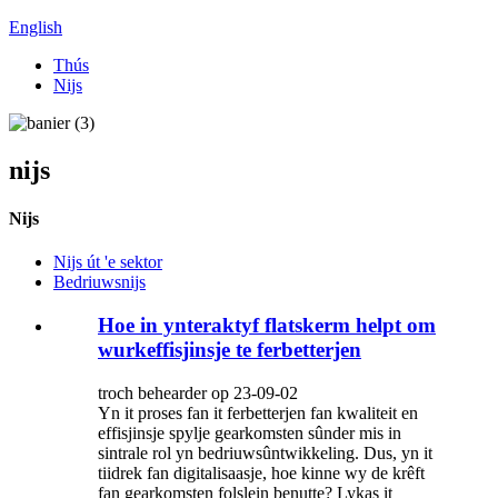
English
Thús
Nijs
nijs
Nijs
Nijs út 'e sektor
Bedriuwsnijs
Hoe in ynteraktyf flatskerm helpt om
wurkeffisjinsje te ferbetterjen
troch behearder op 23-09-02
Yn it proses fan it ferbetterjen fan kwaliteit en
effisjinsje spylje gearkomsten sûnder mis in
sintrale rol yn bedriuwsûntwikkeling. Dus, yn it
tiidrek fan digitalisaasje, hoe kinne wy de krêft
fan gearkomsten folslein benutte? Lykas it