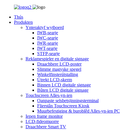
Thús
Produkten
Ynteraktyf wytboerd
IWB-searje
IWC-searje
IWR-searje
IWT-searje
STFP-searje
Reklamespieler en digitale signage
Draachbere LCD-poster
Slimme magyske spegel
Winkelfinsterútstalling
Útrekt LCD-skerm
Binnen LCD digitale signage
Bûten LCD digitale signage
Touchscreen Alles-yn-ien
Oanpaste selsbetsjinningsterminal
Flierstân Touchscreen Kiosk
Muurbefestiging & buroblêd Alles-yn-ien PC
Iepen frame monitor
LCD-fideomuorre
Draachbere Smart TV