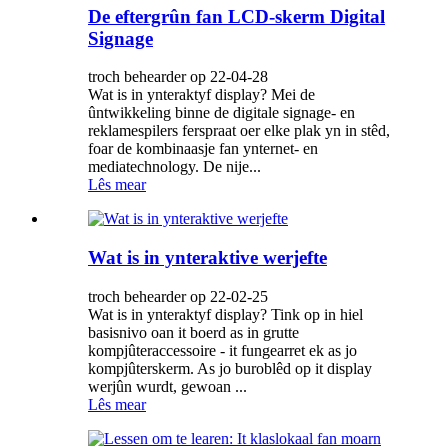
De eftergrûn fan LCD-skerm Digital
Signage
troch behearder op 22-04-28
Wat is in ynteraktyf display? Mei de
ûntwikkeling binne de digitale signage- en
reklamespilers ferspraat oer elke plak yn in stêd,
foar de kombinaasje fan ynternet- en
mediatechnology. De nije...
Lês mear
Wat is in ynteraktive werjefte
troch behearder op 22-02-25
Wat is in ynteraktyf display? Tink op in hiel
basisnivo oan it boerd as in grutte
kompjûteraccessoire - it fungearret ek as jo
kompjûterskerm. As jo buroblêd op it display
werjûn wurdt, gewoan ...
Lês mear