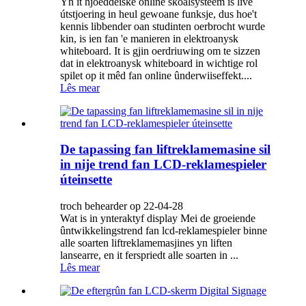
Yn it hjoeddeiske online skoalsysteem is live
útstjoering in heul gewoane funksje, dus hoe't
kennis libbender oan studinten oerbrocht wurde
kin, is ien fan 'e manieren in elektroanysk
whiteboard. It is gjin oerdriuwing om te sizzen
dat in elektroanysk whiteboard in wichtige rol
spilet op it mêd fan online ûnderwiiseffekt....
Lês mear
De tapassing fan liftreklamemasine sil
in nije trend fan LCD-reklamespieler
úteinsette
troch behearder op 22-04-28
Wat is in ynteraktyf display Mei de groeiende
ûntwikkelingstrend fan lcd-reklamespieler binne
alle soarten liftreklamemasjines yn liften
lansearre, en it ferspriedt alle soarten in ...
Lês mear