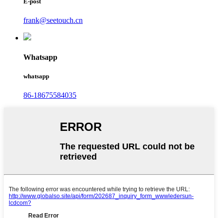
E-post
frank@seetouch.cn
Whatsapp
whatsapp
86-18675584035