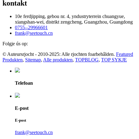
kontakt
10e ferdjipping, gebou nr. 4, yndustryterrein chuangyue,
xiangshan-wei, distrikt zengcheng, Guangzhou, Guangdong
0755--29966601
frank@seetouch.cn
Folgje ús op:
© Auteursrjocht - 2010-2025: Alle rjochten foarbehâlden.
Featured
Produkten
,
Sitemap
,
Alle produkten
,
TOPBLOG
,
TOP SYKJE
Telefoan
E-post
E-post
frank@seetouch.cn