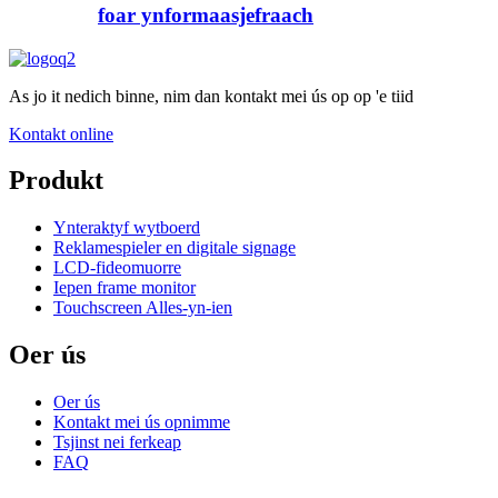
foar ynformaasjefraach
As jo it nedich binne, nim dan kontakt mei ús op op 'e tiid
Kontakt online
Produkt
Ynteraktyf wytboerd
Reklamespieler en digitale signage
LCD-fideomuorre
Iepen frame monitor
Touchscreen Alles-yn-ien
Oer ús
Oer ús
Kontakt mei ús opnimme
Tsjinst nei ferkeap
FAQ