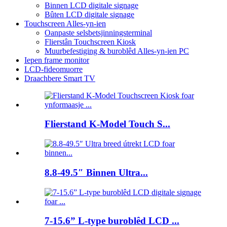
Binnen LCD digitale signage
Bûten LCD digitale signage
Touchscreen Alles-yn-ien
Oanpaste selsbetsjinningsterminal
Flierstân Touchscreen Kiosk
Muurbefestiging & buroblêd Alles-yn-ien PC
Iepen frame monitor
LCD-fideomuorre
Draachbere Smart TV
Flierstand K-Model Touch S...
8.8-49.5″ Binnen Ultra...
7-15.6” L-type buroblêd LCD ...