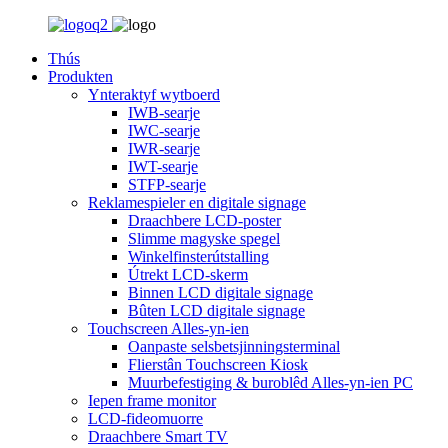
Thús
Produkten
Ynteraktyf wytboerd
IWB-searje
IWC-searje
IWR-searje
IWT-searje
STFP-searje
Reklamespieler en digitale signage
Draachbere LCD-poster
Slimme magyske spegel
Winkelfinsterútstalling
Útrekt LCD-skerm
Binnen LCD digitale signage
Bûten LCD digitale signage
Touchscreen Alles-yn-ien
Oanpaste selsbetsjinningsterminal
Flierstân Touchscreen Kiosk
Muurbefestiging & buroblêd Alles-yn-ien PC
Iepen frame monitor
LCD-fideomuorre
Draachbere Smart TV