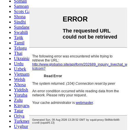
Somali
Samoan
Scots Gaelic
Shona
Sindhi
Sundanese
Swahili
Tajik
Tamil
Telugu
Thai
Ukrainian
Urdu
Uzbek
Vietnamese
Welsh
Xhosa
Yiddish
Yoruba
Zulu
Kinyarwanda
Tatar
Oriya
Turkmen
Uyghur