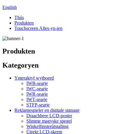
English
Thús
Produkten
Touchscreen Alles-yn-ien
Produkten
Kategoryen
Ynteraktyf wytboerd
IWB-searje
IWC-searje
IWR-searje
IWT-searje
STFP-searje
Reklamespieler en digitale signage
Draachbere LCD-poster
Slimme magyske spegel
Winkelfinsterútstalling
Útrekt LCD-skerm