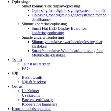
Oplossingen
Smart kommersjele display-oplossing
Oplossing foar digitale signagesysteem foar lift
Oplossing foar digitale signagesystemen foar de
detailhannel
Slimme konferinsjeoplossing
Smart Flat LED Display Board foar
konferinsjeoplossing
Smarte ûnderwiisoplossing
Slimme ynteraktive swartboerdoplossing foar
klaslokaal
Smart Ynteraktive Whiteboard-oplossing foar
Multimedia-klaslokaal
Tsjinst
Tsjinst nei ferkeap
FAQ
Nijs
Bedriuwsnijs
Nijs út 'e sektor
Oer ús
Us Kultuer
Us skiednis
Eare en sertifikaasje
Koöperative hannelers
Kontakt mei ús opnimme