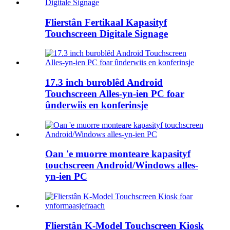
Flierstân Fertikaal Kapasityf
Touchscreen Digitale Signage
17.3 inch buroblêd Android
Touchscreen Alles-yn-ien PC foar
ûnderwiis en konferinsje
Oan 'e muorre monteare kapasityf
touchscreen Android/Windows alles-
yn-ien PC
Flierstân K-Model Touchscreen Kiosk