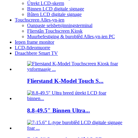
Útrekt LCD-skerm
Binnen LCD digitale signage
Bûten LCD digitale signage
Touchscreen Alles-yn-ien
Oanpaste selsbetsjinningsterminal
Flierstân Touchscreen Kiosk
Muurbefestiging & buroblêd Alles-yn-ien PC
Iepen frame monitor
LCD-fideomuorre
Draachbere Smart TV
Flierstand K-Model Touch S...
8.8-49.5″ Binnen Ultra...