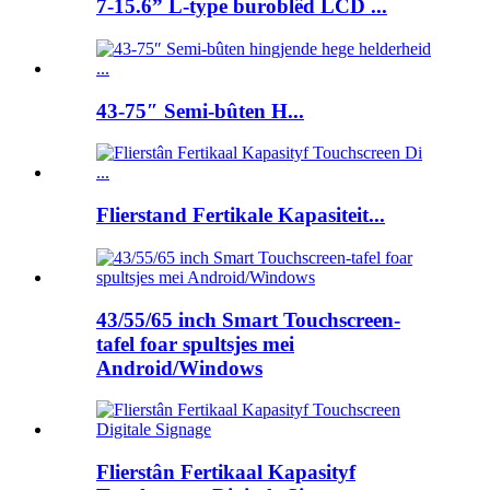
7-15.6” L-type buroblêd LCD ...
43-75″ Semi-bûten H...
Flierstand Fertikale Kapasiteit...
43/55/65 inch Smart Touchscreen-
tafel foar spultsjes mei
Android/Windows
Flierstân Fertikaal Kapasityf