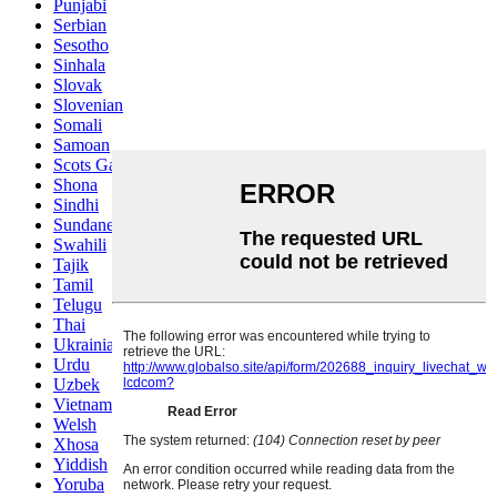
Punjabi
Serbian
Sesotho
Sinhala
Slovak
Slovenian
Somali
Samoan
Scots Gaelic
Shona
Sindhi
Sundanese
Swahili
Tajik
Tamil
Telugu
Thai
Ukrainian
Urdu
Uzbek
Vietnamese
Welsh
Xhosa
Yiddish
Yoruba