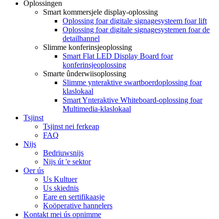
Oplossingen
Smart kommersjele display-oplossing
Oplossing foar digitale signagesysteem foar lift
Oplossing foar digitale signagesystemen foar de
detailhannel
Slimme konferinsjeoplossing
Smart Flat LED Display Board foar
konferinsjeoplossing
Smarte ûnderwiisoplossing
Slimme ynteraktive swartboerdoplossing foar
klaslokaal
Smart Ynteraktive Whiteboard-oplossing foar
Multimedia-klaslokaal
Tsjinst
Tsjinst nei ferkeap
FAQ
Nijs
Bedriuwsnijs
Nijs út 'e sektor
Oer ús
Us Kultuer
Us skiednis
Eare en sertifikaasje
Koöperative hannelers
Kontakt mei ús opnimme