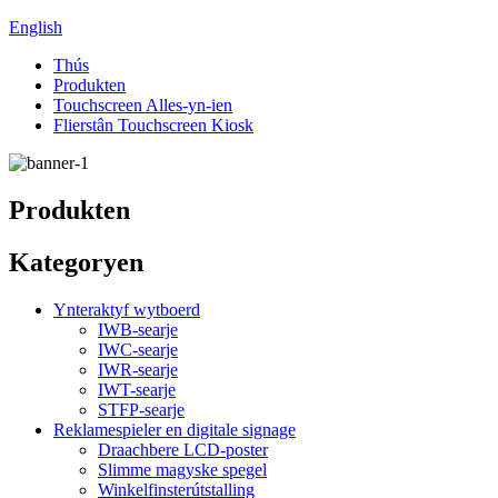
English
Thús
Produkten
Touchscreen Alles-yn-ien
Flierstân Touchscreen Kiosk
Produkten
Kategoryen
Ynteraktyf wytboerd
IWB-searje
IWC-searje
IWR-searje
IWT-searje
STFP-searje
Reklamespieler en digitale signage
Draachbere LCD-poster
Slimme magyske spegel
Winkelfinsterútstalling