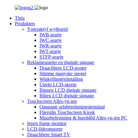
Thús
Produkten
Ynteraktyf wytboerd
IWB-searje
IWC-searje
IWR-searje
IWT-searje
STFP-searje
Reklamespieler en digitale signage
Draachbere LCD-poster
Slimme magyske spegel
Winkelfinsterútstalling
Útrekt LCD-skerm
Binnen LCD digitale signage
Bûten LCD digitale signage
Touchscreen Alles-yn-ien
Oanpaste selsbetsjinningsterminal
Flierstân Touchscreen Kiosk
Muurbefestiging & buroblêd Alles-yn-ien PC
Iepen frame monitor
LCD-fideomuorre
Draachbere Smart TV