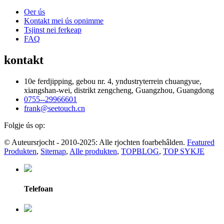
Oer ús
Kontakt mei ús opnimme
Tsjinst nei ferkeap
FAQ
kontakt
10e ferdjipping, gebou nr. 4, yndustryterrein chuangyue,
xiangshan-wei, distrikt zengcheng, Guangzhou, Guangdong
0755--29966601
frank@seetouch.cn
Folgje ús op:
© Auteursrjocht - 2010-2025: Alle rjochten foarbehâlden.
Featured
Produkten
,
Sitemap
,
Alle produkten
,
TOPBLOG
,
TOP SYKJE
Telefoan