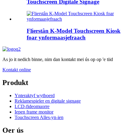
Touchscreen Digitale Signage
Flierstân K-Model Touchscreen Kiosk
foar ynformaasjefraach
As jo it nedich binne, nim dan kontakt mei ús op op 'e tiid
Kontakt online
Produkt
Ynteraktyf wytboerd
Reklamespieler en digitale signage
LCD-fideomuorre
Iepen frame monitor
Touchscreen Alles-yn-ien
Oer ús