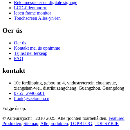
Reklamespieler en digitale signage
LCD-fideomuorre
Iepen frame monitor
Touchscreen Alles-yn-ien
Oer ús
Oer ús
Kontakt mei ús opnimme
Tsjinst nei ferkeap
FAQ
kontakt
10e ferdjipping, gebou nr. 4, yndustryterrein chuangyue,
xiangshan-wei, distrikt zengcheng, Guangzhou, Guangdong
0755--29966601
frank@seetouch.cn
Folgje ús op:
© Auteursrjocht - 2010-2025: Alle rjochten foarbehâlden.
Featured
Produkten
,
Sitemap
,
Alle produkten
,
TOPBLOG
,
TOP SYKJE