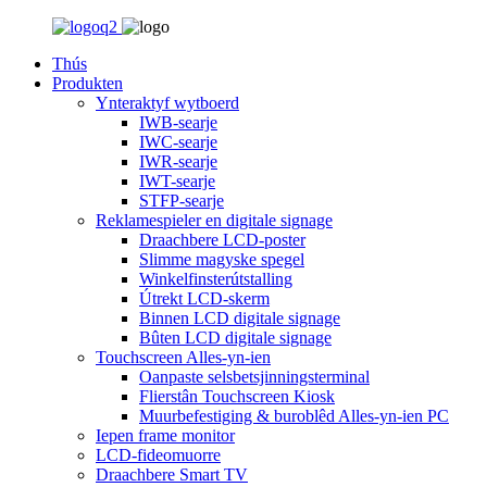
Thús
Produkten
Ynteraktyf wytboerd
IWB-searje
IWC-searje
IWR-searje
IWT-searje
STFP-searje
Reklamespieler en digitale signage
Draachbere LCD-poster
Slimme magyske spegel
Winkelfinsterútstalling
Útrekt LCD-skerm
Binnen LCD digitale signage
Bûten LCD digitale signage
Touchscreen Alles-yn-ien
Oanpaste selsbetsjinningsterminal
Flierstân Touchscreen Kiosk
Muurbefestiging & buroblêd Alles-yn-ien PC
Iepen frame monitor
LCD-fideomuorre
Draachbere Smart TV