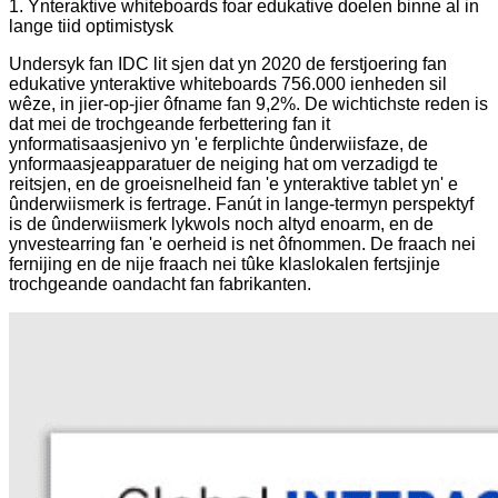
1. Ynteraktive whiteboards foar edukative doelen binne al in
lange tiid optimistysk
Undersyk fan IDC lit sjen dat yn 2020 de ferstjoering fan
edukative ynteraktive whiteboards 756.000 ienheden sil
wêze, in jier-op-jier ôfname fan 9,2%. De wichtichste reden is
dat mei de trochgeande ferbettering fan it
ynformatisaasjenivo yn 'e ferplichte ûnderwiisfaze, de
ynformaasjeapparatuer de neiging hat om verzadigd te
reitsjen, en de groeisnelheid fan 'e ynteraktive tablet yn' e
ûnderwiismerk is fertrage. Fanút in lange-termyn perspektyf
is de ûnderwiismerk lykwols noch altyd enoarm, en de
ynvestearring fan 'e oerheid is net ôfnommen. De fraach nei
fernijing en de nije fraach nei tûke klaslokalen fertsjinje
trochgeande oandacht fan fabrikanten.