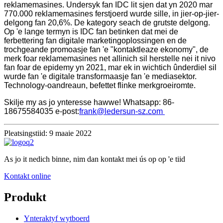
reklamemasines. Undersyk fan IDC lit sjen dat yn 2020 mar
770.000 reklamemasines ferstjoerd wurde sille, in jier-op-jier-
delgong fan 20,6%. De kategory seach de grutste delgong.
Op 'e lange termyn is IDC fan betinken dat mei de
ferbettering fan digitale marketingoplossingen en de
trochgeande promoasje fan 'e "kontaktleaze ekonomy", de
merk foar reklamemasines net allinich sil herstelle nei it nivo
fan foar de epidemy yn 2021, mar ek in wichtich ûnderdiel sil
wurde fan 'e digitale transformaasje fan 'e mediasektor.
Technology-oandreaun, befettet flinke merkgroeiromte.
Skilje my as jo ynteresse hawwe! Whatsapp: 86-
18675584035 e-post:
frank@ledersun-sz.com
Pleatsingstiid: 9 maaie 2022
As jo it nedich binne, nim dan kontakt mei ús op op 'e tiid
Kontakt online
Produkt
Ynteraktyf wytboerd