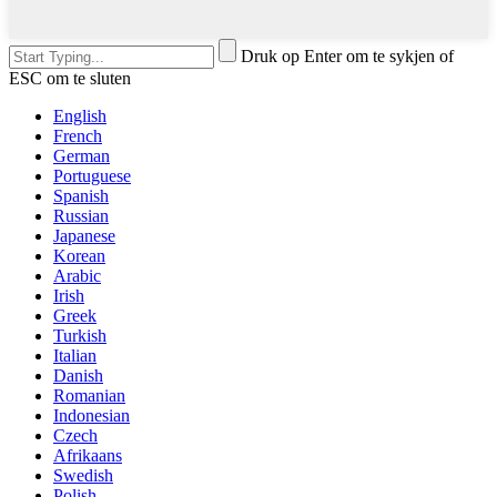
Druk op Enter om te sykjen of
ESC om te sluten
English
French
German
Portuguese
Spanish
Russian
Japanese
Korean
Arabic
Irish
Greek
Turkish
Italian
Danish
Romanian
Indonesian
Czech
Afrikaans
Swedish
Polish