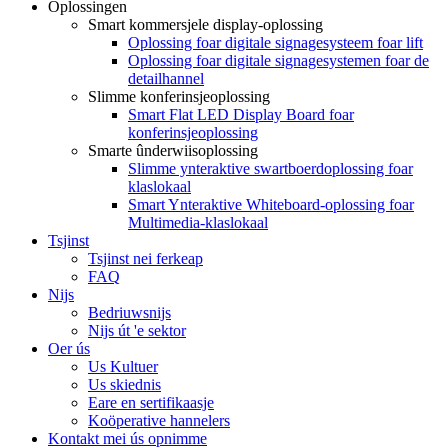
Oplossingen
Smart kommersjele display-oplossing
Oplossing foar digitale signagesysteem foar lift
Oplossing foar digitale signagesystemen foar de
detailhannel
Slimme konferinsjeoplossing
Smart Flat LED Display Board foar
konferinsjeoplossing
Smarte ûnderwiisoplossing
Slimme ynteraktive swartboerdoplossing foar
klaslokaal
Smart Ynteraktive Whiteboard-oplossing foar
Multimedia-klaslokaal
Tsjinst
Tsjinst nei ferkeap
FAQ
Nijs
Bedriuwsnijs
Nijs út 'e sektor
Oer ús
Us Kultuer
Us skiednis
Eare en sertifikaasje
Koöperative hannelers
Kontakt mei ús opnimme