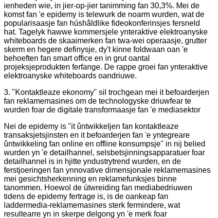
ienheden wie, in jier-op-jier tanimming fan 30,3%. Mei de
komst fan 'e epidemy is telewurk de noarm wurden, wat de
popularisaasje fan húshâldlike fideokonferinsjes fersneld
hat. Tagelyk hawwe kommersjele ynteraktive elektroanyske
whiteboards de skaaimerken fan twa-wei operaasje, grutter
skerm en hegere definysje, dy't kinne foldwaan oan 'e
behoeften fan smart office en in grut oantal
projeksjeprodukten ferfange. De rappe groei fan ynteraktive
elektroanyske whiteboards oandriuwe.
3. "Kontaktleaze ekonomy" sil trochgean mei it befoarderjen
fan reklamemasines om de technologyske driuwfear te
wurden foar de digitale transformaasje fan 'e mediasektor
Nei de epidemy is "it ûntwikkeljen fan kontaktleaze
transaksjetsjinsten en it befoarderjen fan 'e yntegreare
ûntwikkeling fan online en offline konsumpsje" in nij belied
wurden yn 'e detailhannel, selsbetsjinningsapparatuer foar
detailhannel is in hjitte yndustrytrend wurden, en de
ferstjoeringen fan ynnovative dimensjonale reklamemasines
mei gesichtsherkenning en reklamefunksjes binne
tanommen. Hoewol de útwreiding fan mediabedriuwen
tidens de epidemy fertrage is, is de oankeap fan
laddermedia-reklamemasines sterk fermindere, wat
resultearre yn in skerpe delgong yn 'e merk foar