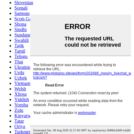
Slovenian
Somali
Samoan
Scots Gaelic
Shona
Sindhi
Sundanese
Swahili
Tajik
Tamil
Telugu
Thai
Ukrainian
Urdu
Uzbek
Vietnamese
Welsh
Xhosa
Yiddish
Yoruba
Zulu
Kinyarwanda
Tatar
Oriya
Turkmen