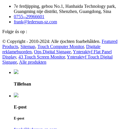
7e ferdjipping, gebou No.1, Hanhaida Technology park,
Guangming nije distrikt, Shenzhen, Guangdong, Sina
0755--29966601
frank@ledersun-sz.com
Folgje ús op :
© Copyright - 2010-2024: Alle rjochten foarbehâlden.
Featured
Products
,
Sitemap
,
Touch Computer Monitor
,
Digitale
reklamebuorden
,
Ops Digital Signage
,
Ynteraktyf Flat Panel
Display
,
43 Touch Screen Monitor
,
Ynteraktyf Touch Digital
Signage
,
Alle produkten
Tillefoan
E-post
E-post