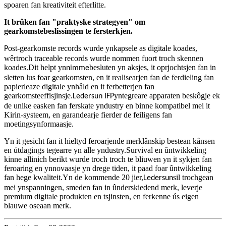
spoaren fan kreativiteit efterlitte.
It brûken fan "praktyske strategyen" om
gearkomstebeslissingen te fersterkjen.
ost-gearkomste records wurde ynkapsele as digitale koades,
P
wêrtroch traceable records wurde nommen fuort troch skennen
koades.Dit helpt yn
besluten yn aksjes, it oprjochtsjen fan in
nimme
sletten lus foar gearkomsten, en it realisearjen fan de ferdieling fan
papierleaze digitale ynhâld en it ferbetterjen fan
gearkomsteeffisjinsje.
yntegreare apparaten beskôgje ek
Ledersun IFP
de unike easken fan ferskate yndustry en binne kompatibel mei it
Kirin-systeem, en garandearje fierder de feiligens fan
moetingsynformaasje.
Yn it gesicht fan it hieltyd feroarjende merklânskip bestean kânsen
en útdagings tegearre yn alle yndustry.Survival en ûntwikkeling
kinne allinich berikt wurde troch troch te bliuwen yn it sykjen fan
feroaring en ynnovaasje yn drege tiden, it paad foar ûntwikkeling
fan hege kwaliteit.Yn de kommende 20 jier,
sil trochgean
Ledersun
mei ynspanningen, smeden fan in ûnderskiedend merk, leverje
premium digitale produkten en tsjinsten, en ferkenne ús eigen
blauwe oseaan merk.