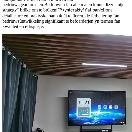
bedriuwsgearkomsten.Bedriuwen fan alle maten kinne dizze "nije
strategy" brûke om te brûken
om
IFP (ynteraktyf flat paniel)
detaillearre en praktyske oanpak út te fieren, de ferbettering fan
bedriuwsûntwikkeling signifikant te befoarderjen yn termen fan
kwaliteit en effisjinsje.