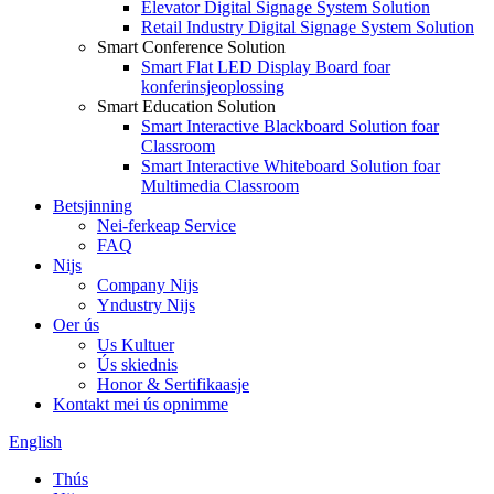
Elevator Digital Signage System Solution
Retail Industry Digital Signage System Solution
Smart Conference Solution
Smart Flat LED Display Board foar
konferinsjeoplossing
Smart Education Solution
Smart Interactive Blackboard Solution foar
Classroom
Smart Interactive Whiteboard Solution foar
Multimedia Classroom
Betsjinning
Nei-ferkeap Service
FAQ
Nijs
Company Nijs
Yndustry Nijs
Oer ús
Us Kultuer
Ús skiednis
Honor & Sertifikaasje
Kontakt mei ús opnimme
English
Thús