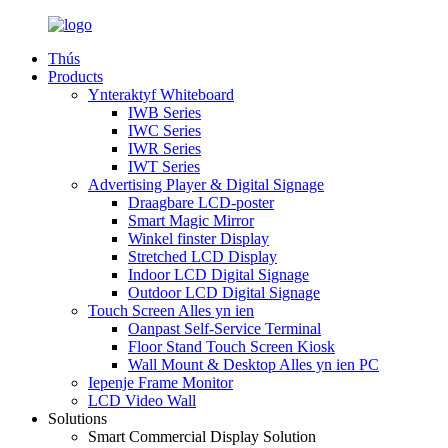
Thús
Products
Ynteraktyf Whiteboard
IWB Series
IWC Series
IWR Series
IWT Series
Advertising Player & Digital Signage
Draagbare LCD-poster
Smart Magic Mirror
Winkel finster Display
Stretched LCD Display
Indoor LCD Digital Signage
Outdoor LCD Digital Signage
Touch Screen Alles yn ien
Oanpast Self-Service Terminal
Floor Stand Touch Screen Kiosk
Wall Mount & Desktop Alles yn ien PC
Iepenje Frame Monitor
LCD Video Wall
Solutions
Smart Commercial Display Solution