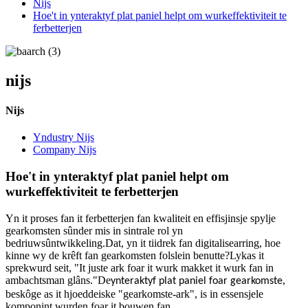
Nijs
Hoe't in ynteraktyf plat paniel helpt om wurkeffektiviteit te
ferbetterjen
nijs
Nijs
Yndustry Nijs
Company Nijs
Hoe't in ynteraktyf plat paniel helpt om
wurkeffektiviteit te ferbetterjen
Yn it proses fan it ferbetterjen fan kwaliteit en effisjinsje spylje
gearkomsten sûnder mis in sintrale rol yn
bedriuwsûntwikkeling.Dat, yn it tiidrek fan digitalisearring, hoe
kinne wy ​​​​de krêft fan gearkomsten folslein benutte?Lykas it
sprekwurd seit, "It juste ark foar it wurk makket it wurk fan in
ambachtsman glâns."De
,
ynteraktyf plat paniel foar gearkomste
beskôge as it hjoeddeiske "gearkomste-ark", is in essensjele
komponint wurden foar it bouwen fan