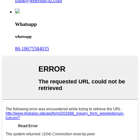
frank@ledersun-sz.com
Whatsapp
whatsapp
86-18675584035