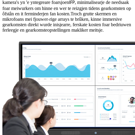
kamera's yn 'e yntegreare foarsjoen
, minimalisearje de needsaak
IFP
foar meiwurkers om hinne en wer te reizgjen tidens gearkomsten op
ôfstân en it ferminderjen fan kosten.Troch grutte skermen en
mikrofoans mei fjouwer-rige arrays te brûken, kinne immersive
gearkomsten direkt wurde inisjearre, ferskate kosten foar bedriuwen
ferleegje en gearkomsteopstellingen makliker meitsje.