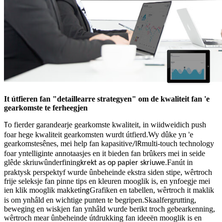
It útfieren fan "detaillearre strategyen" om de kwaliteit fan 'e
gearkomste te ferheegjen
o fierder garandearje gearkomste kwaliteit, in wiidweidich push
T
foar hege kwaliteit gearkomsten wurdt útfierd.Wy dûke yn 'e
gearkomstesênes, mei help fan kapasitive
multi-touch technology
/IR
foar yntelliginte annotaasjes en it bieden fan brûkers mei in seide
glêde skriuwûnderfining
.Fanút in
krekt as op papier skriuwe
praktysk perspektyf wurde ûnbeheinde ekstra siden stipe, wêrtroch
frije seleksje fan pinne tips en kleuren mooglik is, en ynfoegje mei
ien klik mooglik makket
Grafiken en tabellen, wêrtroch it maklik
ing
is om ynhâld en wichtige punten te begripen.Skaalfergrutting,
beweging en wiskjen fan ynhâld wurde berikt troch gebearkenning,
wêrtroch mear ûnbeheinde útdrukking fan ideeën mooglik is en