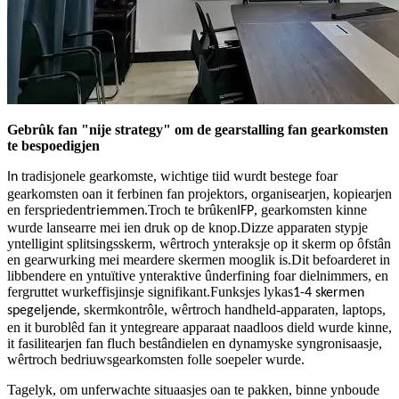
Gebrûk fan "nije strategy" om de gearstalling fan gearkomsten
te bespoedigjen
tradisjonele gearkomste, wichtige tiid wurdt bestege foar
In
gearkomsten oan it ferbinen fan projektors, organisearjen, kopiearjen
en fersprieden
.Troch te brûken
, gearkomsten kinne
triemmen
IFP
wurde lansearre mei ien druk op de knop.Dizze apparaten stypje
yntelligint splitsingsskerm, wêrtroch ynteraksje op it skerm op ôfstân
en gearwurking mei meardere skermen mooglik is.Dit befoarderet in
libbendere en yntuïtive ynteraktive ûnderfining foar dielnimmers, en
fergruttet wurkeffisjinsje signifikant.Funksjes lykas
1-4 skermen
, skermkontrôle, wêrtroch handheld-apparaten, laptops,
spegeljende
en it buroblêd fan it yntegreare apparaat naadloos dield wurde kinne,
it fasilitearjen fan fluch bestândielen en dynamyske syngronisaasje,
wêrtroch bedriuwsgearkomsten folle soepeler wurde.
Tagelyk, om unferwachte situaasjes oan te pakken, binne ynboude